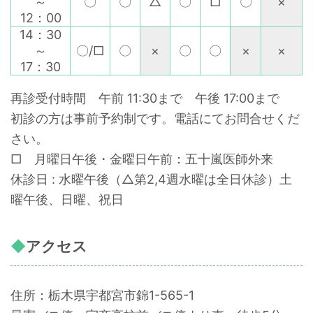
～
〇
〇
△
〇
□
〇
×
12：00
14：30
～
〇/□
〇
×
〇
〇
×
×
17：30
再診受付時間 午前 11:30まで 午後 17:00まで
初診の方は事前予約制です。電話にてお問合せくだ
さい。
□ 月曜日午後・金曜日午前：五十嵐医師外来
休診日 : 水曜午後（△第2,4週水曜は全日休診）土
曜午後、日曜、祝日
アクセス
住所：栃木県宇都宮市錦1-565-1