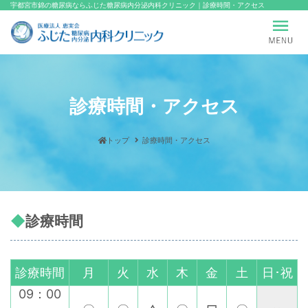
宇都宮市錦の糖尿病ならふじた糖尿病内分泌内科クリニック｜診療時間・アクセス
診療時間・アクセス
トップ
診療時間・アクセス
診療時間
診療時間
月
火
水
木
金
土
日･祝
09：00