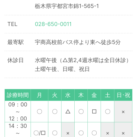
栃木県宇都宮市錦1-565-1
TEL
028-650-0011
最寄駅
宇商高校前バス停より東へ徒歩5分
休診日
水曜午後（△第2,4週水曜は全日休診）
土曜午後、日曜、祝日
診療時間
月
火
水
木
金
土
日･祝
09：00
～
〇
〇
△
〇
□
〇
×
12：00
14：30
～
〇/□
〇
×
〇
〇
×
×