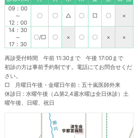
09：00
～
〇
〇
△
〇
□
〇
×
12：00
14：30
～
〇/□
〇
×
〇
〇
×
×
17：30
再診受付時間 午前 11:30まで 午後 17:00まで
初診の方は事前予約制です。電話にてお問合せくだ
さい。
□ 月曜日午後・金曜日午前：五十嵐医師外来
休診日 : 水曜午後（△第2,4週水曜は全日休診）土
曜午後、日曜、祝日