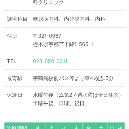
科クリニック
診療科目
糖尿病内科、内分泌内科、内科
住所
〒321-0967
栃木県宇都宮市錦1-565-1
TEL
028-650-0011
最寄駅
宇商高校前バス停より東へ徒歩5分
休診日
水曜午後（△第2,4週水曜は全日休診）
土曜午後、日曜、祝日
診療時間
月
火
水
木
金
土
日･祝