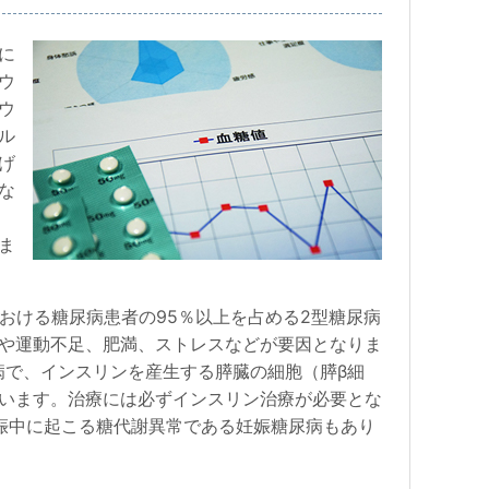
に
ウ
ウ
ル
げ
な
ま
おける糖尿病患者の95％以上を占める2型糖尿病
や運動不足、肥満、ストレスなどが要因となりま
病で、インスリンを産生する膵臓の細胞（膵β細
います。治療には必ずインスリン治療が必要とな
娠中に起こる糖代謝異常である妊娠糖尿病もあり