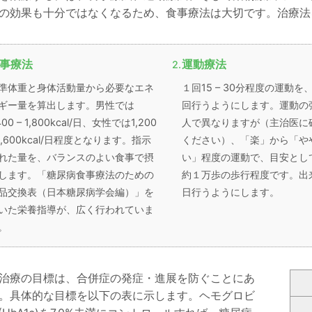
の効果も十分ではなくなるため、食事療法は大切です。治療法
事療法
運動療法
準体重と身体活動量から必要なエネ
１回15 – 30分程度の運動を
ギー量を算出します。男性では
回行うようにします。運動の
400 – 1,800kcal/日、女性では1,200
人で異なりますが（主治医に
 1,600kcal/日程度となります。指示
ください）、「楽」から「や
れた量を、バランスのよい食事で摂
い」程度の運動で、目安とし
します。「糖尿病食事療法のための
約１万歩の歩行程度です。出
品交換表（日本糖尿病学会編）」を
日行うようにします。
いた栄養指導が、広く行われていま
。
治療の目標は、合併症の発症・進展を防ぐことにあ
。具体的な目標を以下の表に示します。ヘモグロビ