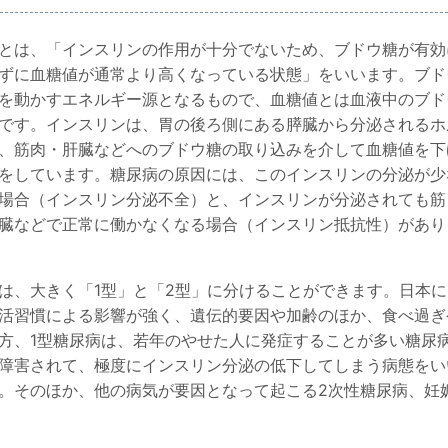
とは、「インスリンの作用が十分でないため、ブドウ糖が有効
ずに血糖値が通常より高くなっている状態」をいいます。ブド
を動かすエネルギー源となるもので、血糖値とは血液中のブド
です。インスリンは、胃の後ろ側にある膵臓から分泌されるホ
、筋肉・肝臓などへのブドウ糖の取り込みを介して血糖値を下
をしています。糖尿病の原因には、このインスリンの分泌が少
場合（インスリン分泌不全）と、インスリンが分泌されても筋
臓などで正常に働かなくなる場合（インスリン抵抗性）があり
は、大きく「1型」と「2型」に分けることができます。日本に
活習慣による影響が強く、遺伝的要因や加齢のほか、食べ過ぎ
方、1型糖尿病は、若年のやせた人に発症することが多い糖尿
障害されて、極度にインスリン分泌の低下してしまう病態をい
。そのほか、他の病気が要因となって起こる2次性糖尿病、妊