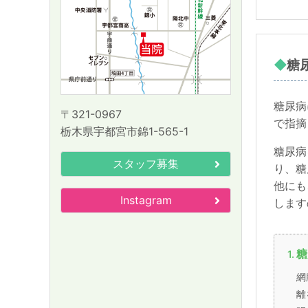
糖
糖尿病
〒321-0967
で指摘
栃木県宇都宮市錦1-565-1
糖尿病
スタッフ募集
り、糖
他にも
Instagram
します
糖
網
離