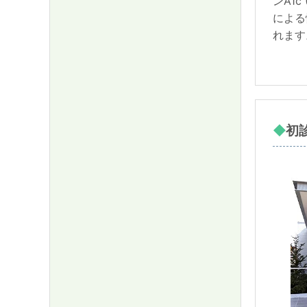
ンA1c
による
れます
初