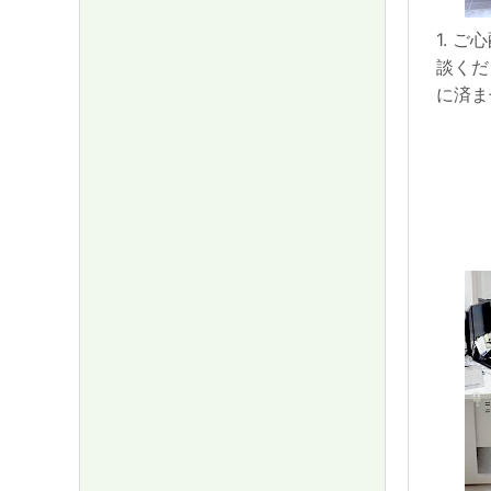
1. 
談くだ
に済ま