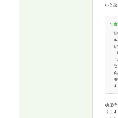
いと薬
食
標
ル
1,
–
さ
取
食
用
す
糖尿病
ります