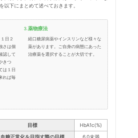
を以下にまとめて述べておきます。
薬物療法
、１日２
経口糖尿病薬やインスリンなど様々な
強さは個
薬があります。ご自身の病態にあった
確認して
治療薬を選択することが大切です。
やきつ
ては１日
来れば毎
目標
HbA1c(%)
血糖正常化を目指す際の目標
6.0未満