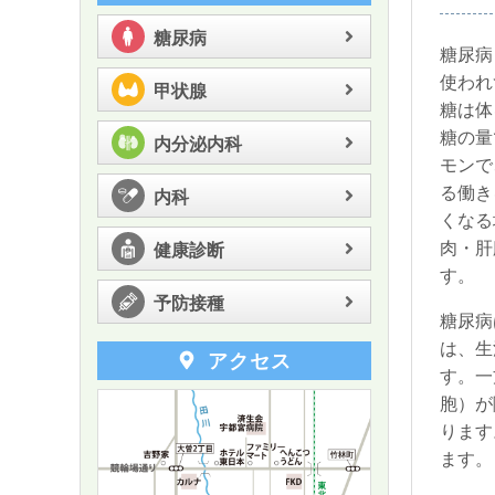
糖尿病
糖尿病
使われ
甲状腺
糖は体
糖の量
内分泌内科
モンで
る働き
内科
くなる
肉・肝
健康診断
す。
予防接種
糖尿病
は、生
アクセス
す。一
胞）が
ります
ます。