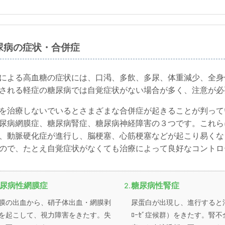
尿病の症状・合併症
による高血糖の症状には、口渇、多飲、多尿、体重減少、全身
される軽症の糖尿病では自覚症状がない場合が多く、注意が必
を治療しないでいるとさまざまな合併症が起きることが判って
尿病網膜症、糖尿病腎症、糖尿病神経障害の３つです。これら
、動脈硬化症が進行し、脳梗塞、心筋梗塞などが起こり易くな
ので、たとえ自覚症状がなくても治療によって良好なコントロ
尿病性網膜症
糖尿病性腎症
膜の出血から、硝子体出血・網膜剥
尿蛋白が出現し、進行すると浮
を起こして、視力障害をきたす。失
ﾛｰｾﾞ症候群）をきたす。腎