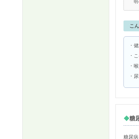
明
こ
健
こ
喉
尿
糖
糖尿病