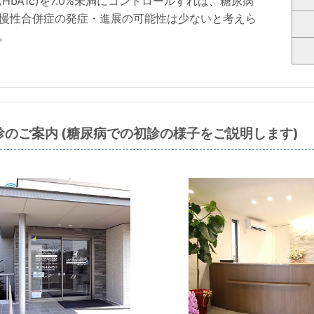
 (HbA1c)を7.0%未満にコントロールすれば、糖尿病
慢性合併症の発症・進展の可能性は少ないと考えら
。
診のご案内 (糖尿病での初診の様子をご説明します)