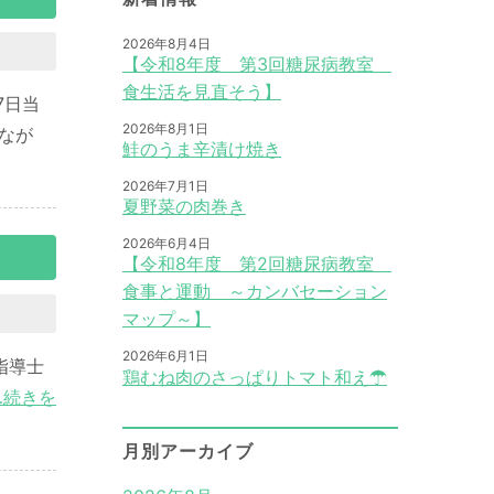
2026年8月4日
【令和8年度 第3回糖尿病教室
食生活を見直そう】
7日当
2026年8月1日
なが
鮭のうま辛漬け焼き
2026年7月1日
夏野菜の肉巻き
2026年6月4日
【令和8年度 第2回糖尿病教室
食事と運動 ～カンバセーション
マップ～】
2026年6月1日
指導士
鶏むね肉のさっぱりトマト和え☂
…続きを
月別アーカイブ